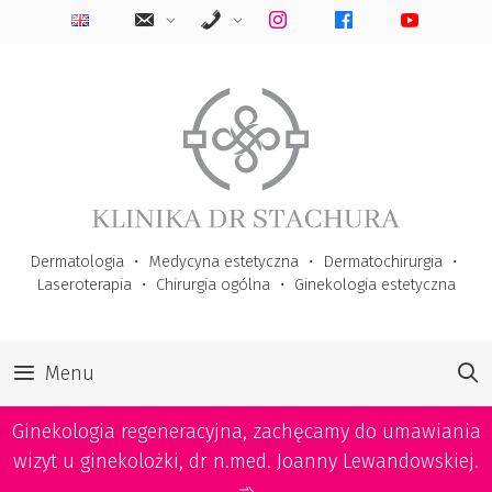
Przejdź
do
treści
Dermatologia
・
Medycyna estetyczna
・
Dermatochirurgia
・
Laseroterapia
・
Chirurgia ogólna
・
Ginekologia estetyczna
Menu
Ginekologia regeneracyjna, zachęcamy do umawiania
wizyt u ginekolożki, dr n.med. Joanny Lewandowskiej.
➾