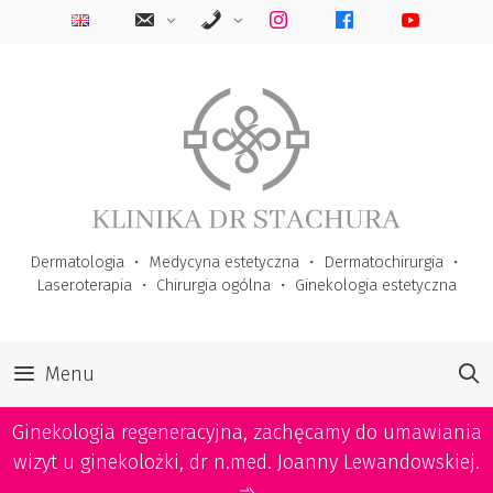
Przejdź
do
treści
Dermatologia
・
Medycyna estetyczna
・
Dermatochirurgia
・
Laseroterapia
・
Chirurgia ogólna
・
Ginekologia estetyczna
Menu
Ginekologia regeneracyjna, zachęcamy do umawiania
wizyt u ginekolożki, dr n.med. Joanny Lewandowskiej.
➾