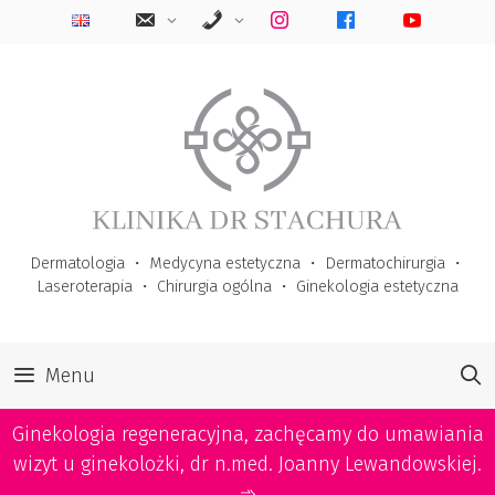
Przejdź
do
treści
Dermatologia
・
Medycyna estetyczna
・
Dermatochirurgia
・
Laseroterapia
・
Chirurgia ogólna
・
Ginekologia estetyczna
Menu
Ginekologia regeneracyjna, zachęcamy do umawiania
wizyt u ginekolożki, dr n.med. Joanny Lewandowskiej.
➾