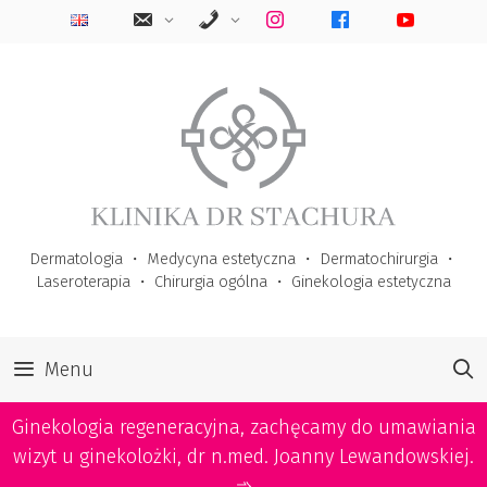
Przejdź
do
treści
Dermatologia
・
Medycyna estetyczna
・
Dermatochirurgia
・
Laseroterapia
・
Chirurgia ogólna
・
Ginekologia estetyczna
Menu
Ginekologia regeneracyjna, zachęcamy do umawiania
wizyt u ginekolożki, dr n.med. Joanny Lewandowskiej.
➾